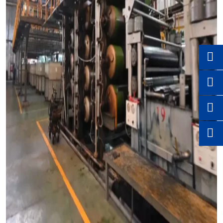



