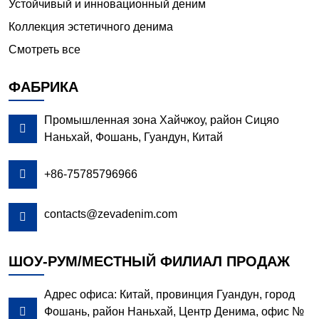
Устойчивый и инновационный деним
Коллекция эстетичного денима
Смотреть все
ФАБРИКА
Промышленная зона Хайчжоу, район Сицяо

Наньхай, Фошань, Гуандун, Китай

+86-75785796966
contacts@zevadenim.com

ШОУ-РУМ/МЕСТНЫЙ ФИЛИАЛ ПРОДАЖ
Адрес офиса: Китай, провинция Гуандун, город

Фошань, район Наньхай, Центр Денима, офис №