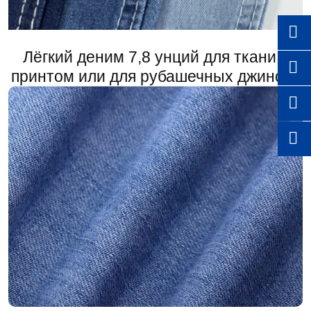

Лёгкий деним 7,8 унций для ткани с

принтом или для рубашечных джинсов

