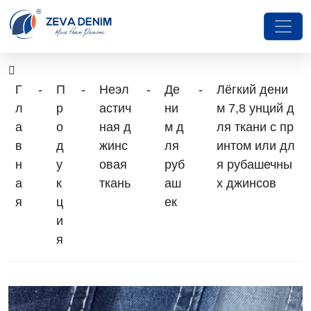
Г
-
П
-
Неэл
-
Де
-
Лёгкий дени
л
р
астич
ни
м 7,8 унций д
а
о
ная д
м д
ля ткани с пр
в
д
жинс
ля
интом или дл
н
у
овая
руб
я рубашечны
а
к
ткань
аш
х джинсов
я
ц
ек
и
я