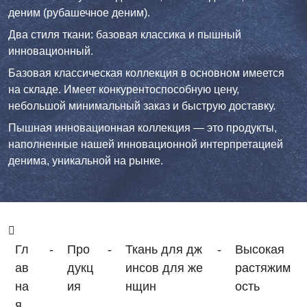
деним (рубашечное деним).
Два стиля ткани: базовая классика и пышный
инновационный.
Базовая классическая коллекция в основном имеется
на складе. Имеет конкурентоспособную цену,
небольшой минимальный заказ и быструю доставку.
Пышная инновационная коллекция — это продукты,
наполненные нашей инновационной интерпретацией
денима, уникальной на рынке.
Гл
-
Про
-
Ткань для дж
-
Высокая
ав
дукц
инсов для же
растяжим
на
ия
нщин
ость
я