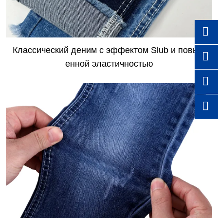

Классический деним с эффектом Slub и повыш

енной эластичностью

