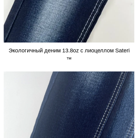
​Экологичный деним 13.8oz с лиоцеллом Sateri
™