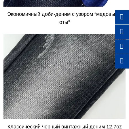
​Экономичный доби-деним с узором “медовые с

оты”



Классический черный винтажный деним 12.7oz