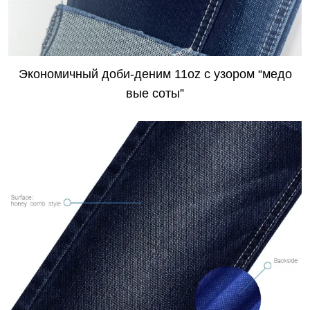
Экономичный доби-деним 11oz с узором “медо
вые соты”