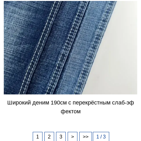
Широкий деним 190см с перекрёстным слаб-эф
фектом
1
2
3
>
>>
1 / 3