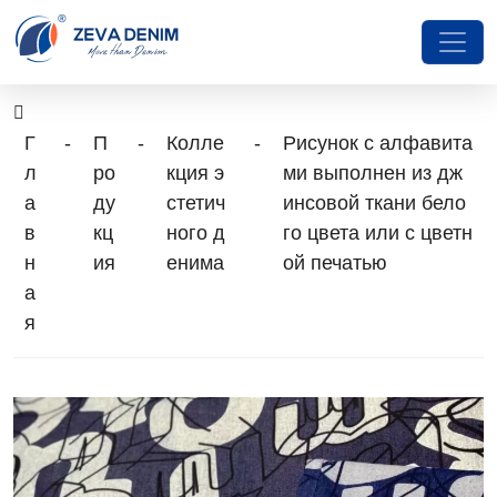
Г
-
П
-
Колле
-
Рисунок с алфавита
л
ро
кция э
ми выполнен из дж
а
ду
стетич
инсовой ткани бело
в
кц
ного д
го цвета или с цветн
н
ия
енима
ой печатью
а
я