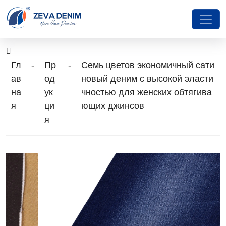
Гл
-
Пр
-
Семь цветов экономичный сати
ав
од
новый деним с высокой эласти
на
ук
чностью для женских обтягива
я
ци
ющих джинсов
я