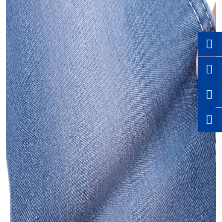



