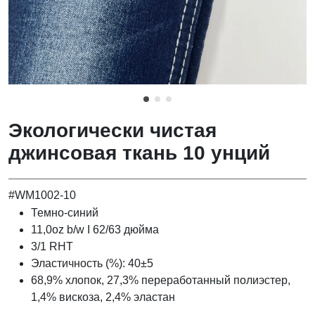
Экологически чистая
джинсовая ткань 10 унций
#WM1002-10
Темно-синий
11,0oz b/w I 62/63 дюйма
3/1 RHT
Эластичность (%): 40±5
68,9% хлопок, 27,3% переработанный полиэстер,
1,4% вискоза, 2,4% эластан