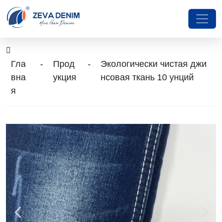
Гла
-
Прод
-
Экологически чистая джи
вна
укция
нсовая ткань 10 унций
я