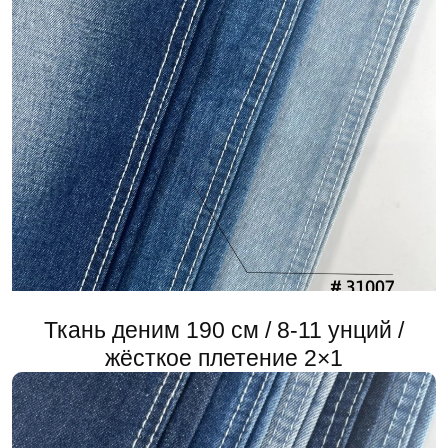
Ткань деним 190 см / 8-11 унций /
жёсткое плетение 2×1