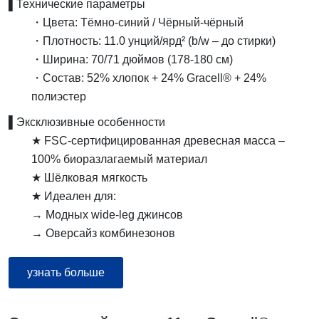
▌Технические параметры
・Цвета: ​Тёмно-синий / ​Чёрный-чёрный
・Плотность: ​11.0 унций/ярд² (b/w – до стирки)
・Ширина: ​70/71 дюймов (178-180 см)
・Состав: ​52% хлопок + 24% Gracell® + 24%
полиэстер
​▌Эксклюзивные особенности
★ ​FSC-сертифицированная древесная масса –
100% биоразлагаемый материал
★ ​Шёлковая мягкость
★ ​Идеален для:
→ Модных wide-leg джинсов
→ Оверсайз комбинезонов
узнать больше