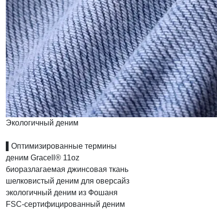
Экологичный деним
​▌Oптимизированные термины
деним Gracell® 11oz
биоразлагаемая джинсовая ткань
шелковистый деним для оверсайз
экологичный деним из Фошаня
FSC-сертифицированный деним