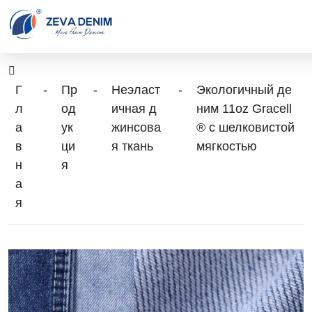
Г
-
Пр
-
Неэласт
-
Экологичный де
л
од
ичная д
ним 11oz Gracell
а
ук
жинсова
® с шелковистой
в
ци
я ткань
мягкостью
н
я
а
я