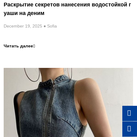
Раскрытие секретов нанесения водостойкой г
уаши на деним
December 19, 2025 ● Sofia
Читать далее


