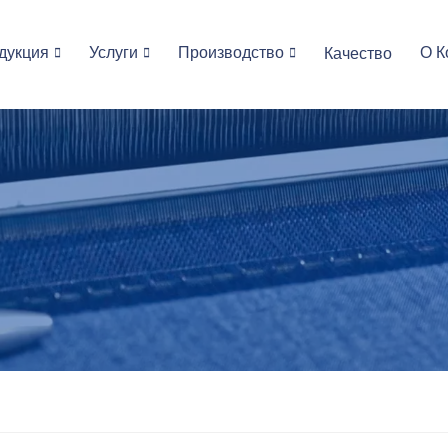
дукция
Услуги
Производство
О К
Качество