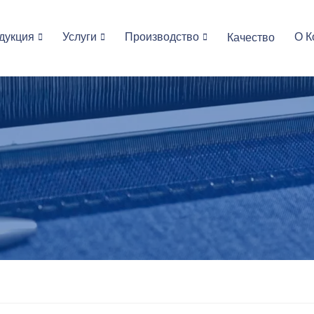
дукция
Услуги
Производство
О К
Качество