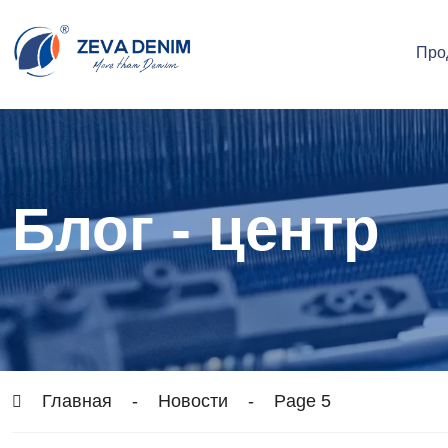
Про
Блог - центр
Главная
-
Новости
-
Page 5