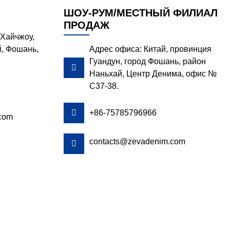
ШОУ-РУМ/МЕСТНЫЙ ФИЛИАЛ
ПРОДАЖ
Хайчжоу,
, Фошань,
Адрес офиса: Китай, провинция
Гуандун, город Фошань, район

Наньхай, Центр Денима, офис №
C37-38.

+86-75785796966
com
contacts@zevadenim.com
