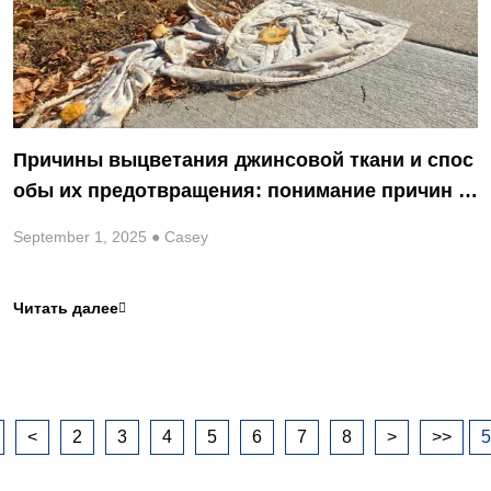
Причины выцветания джинсовой ткани и спос
обы их предотвращения: понимание причин и
путей их устранения
September 1, 2025 ● Casey
Читать далее

<
2
3
4
5
6
7
8
>
>>
5