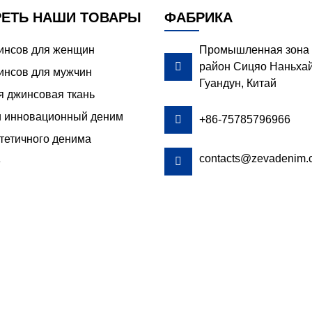
ЕТЬ НАШИ ТОВАРЫ
ФАБРИКА
жинсов для женщин
Промышленная зона 

район Сицяо Наньхай
инсов для мужчин
Гуандун, Китай
я джинсовая ткань
и инновационный деним

+86-75785796966
тетичного денима
contacts@zevadenim.
е
